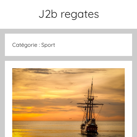
Aller
J2b regates
au
contenu
Catégorie :
Sport