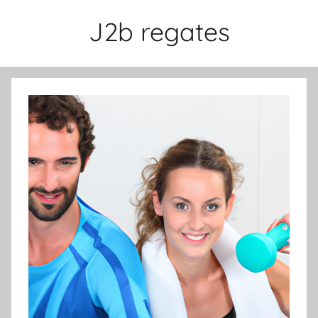
Aller
J2b regates
au
contenu